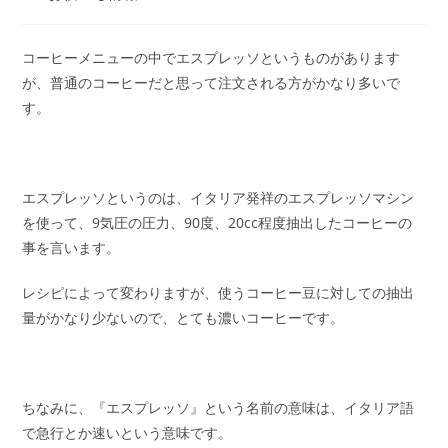
者:
公
稿
開
カ
日:
テ
コーヒーメニューの中でエスプレッソというものがあります
ゴ
が、普通のコーヒーだと思って注文される方がかなり多いで
リ
す。
ー:
エスプレッソというのは、イタリア発祥のエスプレッソマシン
を使って、9気圧の圧力、90度、20cc程度抽出したコーヒーの
事を言います。
レシピによって変わりますが、使うコーヒー豆に対しての抽出
量がかなり少ないので、とても濃いコーヒーです。
ちなみに、『エスプレッソ』という名前の意味は、イタリア語
で急行とか速いという意味です。