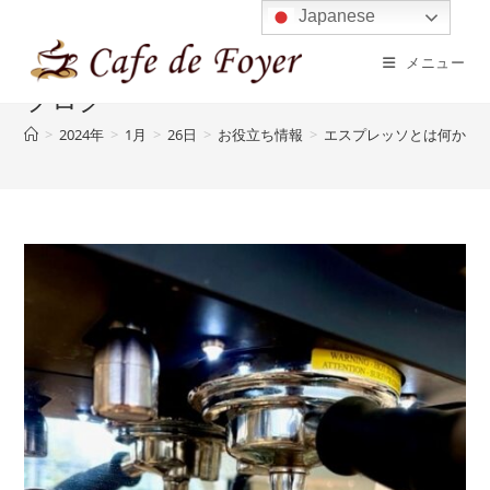
コ
Japanese
ン
メニュー
テ
ブログ
ン
ツ
>
2024年
>
1月
>
26日
>
お役立ち情報
>
エスプレッソとは何か？
へ
ス
キ
ッ
プ