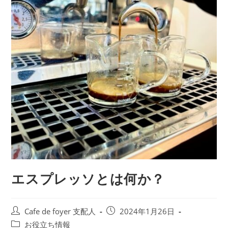
エスプレッソとは何か？
投
投
Cafe de foyer 支配人
2024年1月26日
稿
稿
投
お役立ち情報