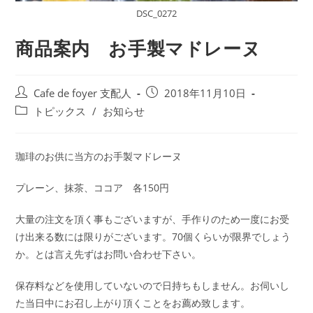
DSC_0272
商品案内 お手製マドレーヌ
投
投
Cafe de foyer 支配人
2018年11月10日
稿
稿
投
トピックス
/
お知らせ
者:
公
稿
開
カ
日:
テ
珈琲のお供に当方のお手製マドレーヌ
ゴ
リ
プレーン、抹茶、ココア 各150円
ー:
大量の注文を頂く事もございますが、手作りのため一度にお受
け出来る数には限りがございます。70個くらいが限界でしょう
か。とは言え先ずはお問い合わせ下さい。
保存料などを使用していないので日持ちもしません。お伺いし
た当日中にお召し上がり頂くことをお薦め致します。