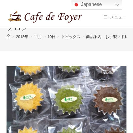
コ
Japanese
ン
メニュー
テ
ブログ
ン
ツ
>
2018年
>
11月
>
10日
>
トピックス
>
商品案内 お手製マドレー
へ
ス
キ
ッ
プ