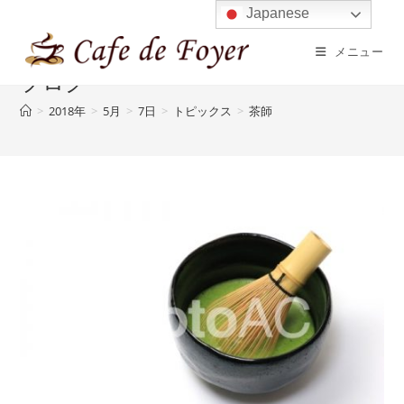
コ
Japanese
ン
メニュー
テ
ブログ
ン
ツ
>
2018年
>
5月
>
7日
>
トピックス
>
茶師
へ
ス
キ
ッ
プ