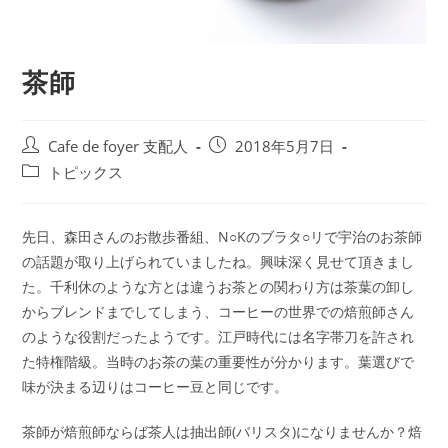
茶師
投
投
Cafe de foyer 支配人
2018年5月7日
稿
稿
投
トピックス
者:
公
稿
開
カ
日:
テ
先日、森田さんのお散歩番組、N○Kのブラタ○リで宇治のお茶師
ゴ
の話題が取り上げられていましたね。興味深く見せて頂きまし
リ
た。千利休のような方とは違うお茶との関わり方は茶葉の卸し
ー:
からブレンドまでしてしまう、コーヒーの世界での焙煎師さん
のような役割だったようです。江戸時代には名字帯刀を許され
た特権階級。当時のお茶の葉の重要性が分かります。葉選びで
味が決まる辺りはコーヒー豆と同じです。
茶師が焙煎師ならば茶人は抽出師(バリスタ)になりませんか？焙