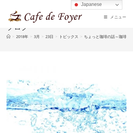
コ
Japanese
ン
メニュー
テ
ブログ
ン
ツ
>
2018年
>
3月
>
23日
>
トピックス
>
ちょっと珈琲の話～珈琲選
へ
ス
キ
ッ
プ