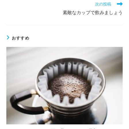
次の投稿
の
記
素敵なカップで飲みましょう
事
を
読
む
おすすめ