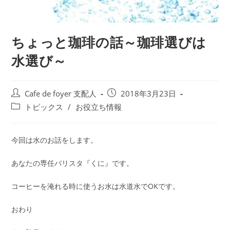
ちょっと珈琲の話～珈琲選びは
水選び～
投
投
Cafe de foyer 支配人
2018年3月23日
稿
稿
投
トピックス
/
お役立ち情報
者:
公
稿
開
カ
日:
テ
今回は水のお話をします。
ゴ
リ
あなたの専任バリスタ『くに』です。
ー:
コーヒーを淹れる時に使うお水は水道水でOKです。
おわり