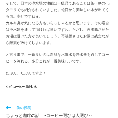
そして、日本の浄水場の性能は一級品であることは某○HKの○ラ
タモリでも紹介されていました。蛇口から美味しい水が出てく
る国。幸せですねぇ。
カルキ臭が気になる方もいらっしゃるかと思います。その場合
は浄水器を通して頂ければ良いですね。ただし、再沸騰させた
お湯は避けた方が良いでしょう。再沸騰させたお湯は残念なが
ら酸素が抜けてしまいます。
と言う事で、一番良いのは新鮮な水道水を浄水器を通してコー
ヒーを淹れる。多分これが一番美味しいです。
たぶん、たぶんですよ！
タグ
:
コーヒー
,
珈琲
,
水
そ
前の投稿
の
ちょっと珈琲の話 ~コーヒー選びは人選び～
他