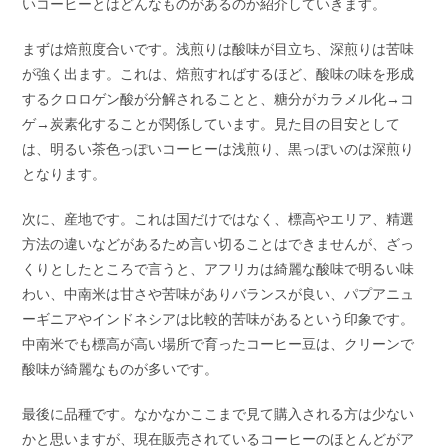
いコーヒーとはどんなものがあるのか紹介していきます。
まずは焙煎度合いです。浅煎りは酸味が目立ち、深煎りは苦味
が強く出ます。これは、焙煎すればするほど、酸味の味を形成
するクロロゲン酸が分解されることと、糖分がカラメル化→コ
ゲ→炭素化することが関係しています。見た目の目安として
は、明るい茶色っぽいコーヒーは浅煎り、黒っぽいのは深煎り
となります。
次に、産地です。これは国だけではなく、標高やエリア、精選
方法の違いなどがあるため言い切ることはできませんが、ざっ
くりとしたところで言うと、アフリカは綺麗な酸味で明るい味
わい、中南米は甘さや苦味がありバランスが良い、パプアニュ
ーギニアやインドネシアは比較的苦味があるという印象です。
中南米でも標高が高い場所で育ったコーヒー豆は、クリーンで
酸味が綺麗なものが多いです。
最後に品種です。なかなかここまで見て購入される方は少ない
かと思いますが、現在販売されているコーヒーのほとんどがア