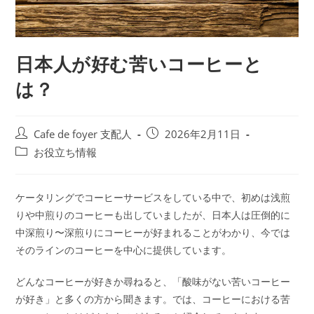
日本人が好む苦いコーヒーと
は？
投
投
Cafe de foyer 支配人
2026年2月11日
稿
稿
投
お役立ち情報
者:
公
稿
開
カ
日:
テ
ケータリングでコーヒーサービスをしている中で、初めは浅煎
ゴ
りや中煎りのコーヒーも出していましたが、日本人は圧倒的に
リ
中深煎り〜深煎りにコーヒーが好まれることがわかり、今では
ー:
そのラインのコーヒーを中心に提供しています。
どんなコーヒーが好きか尋ねると、「酸味がない苦いコーヒー
が好き」と多くの方から聞きます。では、コーヒーにおける苦