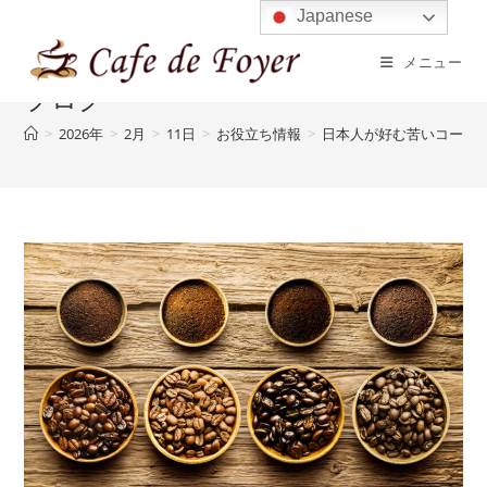
コ
Japanese
ン
メニュー
テ
ブログ
ン
ツ
>
2026年
>
2月
>
11日
>
お役立ち情報
>
日本人が好む苦いコーヒ
へ
ス
キ
ッ
プ