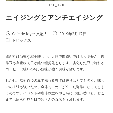
DSC_0380
エイジングとアンチエイジング
投
投
Cafe de foyer 支配人
2019年2月17日
稿
稿
投
トピックス
者:
公
稿
開
カ
日:
テ
珈琲豆は新鮮な程美味しい。大筋で間違いではありません。珈
ゴ
琲豆も農産物で日が経つ程劣化もします。劣化した豆で淹れる
リ
コーヒーは後味の悪い酸味が強く風味が劣ります。
ー:
しかし、焙煎直後の豆で淹れる珈琲は香りはとても強く、味わ
いの主張も強いため、全体的にカドが立った珈琲になってしま
うのです。イベントや珈琲教室をやる時には強い香りと、どこ
までも膨らむ見た目で皆さんの五感を刺激します。