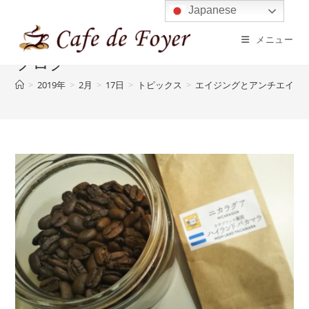
コ
Japanese
ン
メニュー
テ
ブログ
ン
ツ
>
2019年
>
2月
>
17日
>
トピックス
>
エイジングとアンチエイジ
へ
ス
キ
ッ
プ