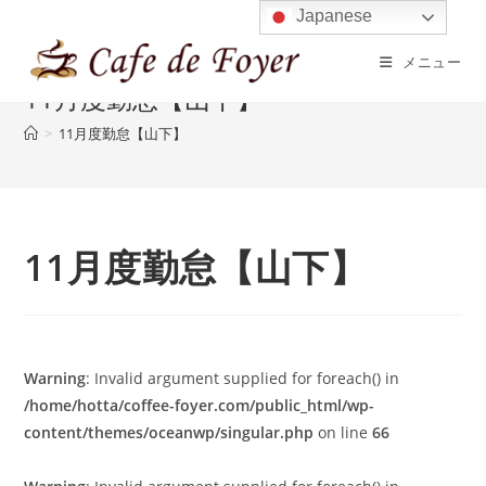
コ
Japanese
ン
メニュー
テ
11月度勤怠【山下】
ン
ツ
>
11月度勤怠【山下】
へ
ス
キ
ッ
11月度勤怠【山下】
プ
Warning
: Invalid argument supplied for foreach() in
/home/hotta/coffee-foyer.com/public_html/wp-
content/themes/oceanwp/singular.php
on line
66