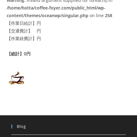
Warning
: Invalid argument supplied for foreach() in
/home/hotta/coffee-foyer.com/public_html/wp-
content/themes/oceanwp/singular.php
on line
258
【作業日給計】円
【交通費計】 円
【作業経費計】円
【総計】0円
Blog